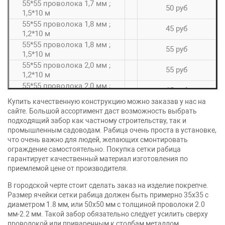
55*55 проволока 1,7 мм ;
50 руб
1,5*10 м
55*55 проволока 1,8 мм ;
45 руб
1,2*10 м
55*55 проволока 1,8 мм ;
55 руб
1,5*10 м
55*55 проволока 2,0 мм ;
55 руб
1,2*10 м
55*55 проволока 2,0 мм ;
65 руб
1,5*10 м
Купить качественную конструкцию можно заказав у нас на
55*55 проволока 1,6 мм ;
30 руб
сайте. Большой ассортимент даст возможность выбрать
1,2*10 м
подходящий забор как частному строительству, так и
55*55 проволока 1,6 мм ;
промышленным садоводам. Рабица очень проста в установке,
35 руб
1,5*10 м
что очень важно для людей, желающих смонтировать
55*55 проволока 1,8 мм ;
ограждение самостоятельно. Покупка сетки рабица
40 руб
1,5*10 м
гарантирует качественный материал изготовления по
55*55 проволока 2,0 мм ;
приемлемой цене от производителя.
60 руб
1,5*10 м
В городской черте стоит сделать заказ на изделие покрепче.
55*55 проволока 2,5 мм ;
Размер ячейки сетки рабица должен быть примерно 35х35 с
1,5*10 м
диаметром 1.8 мм, или 50х50 мм с толщиной проволоки 2.0
55*55 проволока 2,5 мм ;
мм-2.2 мм. Такой забор обязательно следует усилить сверху
1,5*10 м
проволокой или приваренным к столбам металлом.