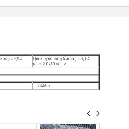
,коп.) с НДС
Цена рулона(руб.,коп.) с НДС
выс. 2.0х10 пог.м
73,50р.