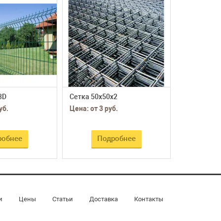
3D
Сетка 50х50х2
Сетка 150х
уб.
Цена: от 3 руб.
Цена: от 2.
робнее
Подробнее
По
и
Цены
Статьи
Доставка
Контакты