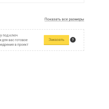
Показать все размеры
гу под ключ
Заказать
 для вас готовое
недрения в проект